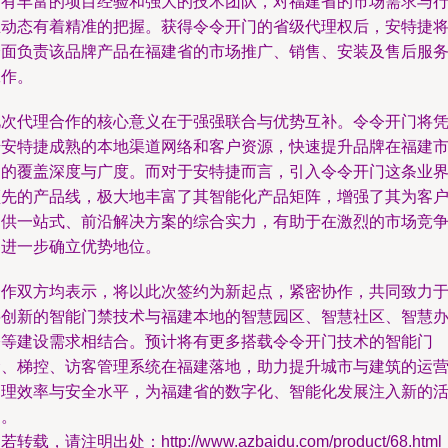
拥有丰富的项目经验和强大的技术团队，对福建省的市场需求与
业动态有着精准的把握。获得令令开门的省级代理权后，安特捷
全面负责该品牌产品在福建省的市场推广、销售、安装及售后服
工作。
此次代理合作的核心意义在于强强联合与优势互补。令令开门将
借安特捷成熟的本地渠道网络和客户资源，快速提升品牌在福建
场的覆盖深度与广度。而对于安特捷而言，引入令令开门这条业
领先的产品线，极大地丰富了其智能化产品矩阵，增强了其为客
提供一站式、前沿解决方案的综合实力，有助于在激烈的市场竞
中进一步确立优势地位。
合作双方均表示，将以此次签约为新起点，紧密协作，共同致力
将创新的智能门禁技术与福建本地的智慧园区、智慧社区、智慧
公等建设需求相结合。预计将有更多搭载令令开门技术的智能门
禁、梯控、访客管理系统在福建落地，助力提升城市与建筑的运
管理效率与安全水平，为福建省的数字化、智能化发展注入新的
力。
若转载，请注明出处：http://www.azbaidu.com/product/68.html