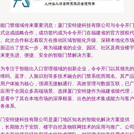
智能门禁领域传来重要消息：厦门安特捷科技有限公司与令令开
正式达成战略合作，成功签约成为令令开门在福建省的官方授权
理。此次合作标志着双方在推动区域智能化升级、深耕本地化市
方面迈出了坚实一步，将为福建省的企业、园区、社区及商业楼
带来更先进、便捷、安全的智能门禁解决方案。
作为专注于智能出入口管理领域的创新企业，令令开门以其领先
二维码、蓝牙、人脸识别等多技术融合的门禁系统而闻名。其产
以用户体验为核心，强调无接触通行、高效管理与数据互联，已
泛应用于全国众多高端场景。选择厦门安特捷作为福建省级代理
正是看中了其在本地市场的深厚根基、出色的技术集成能力与客
服务体系。
厦门安特捷科技有限公司是厦门地区知名的智能化解决方案提供
商，长期致力于安防、楼宇自控及物联网技术的应用与推广。公