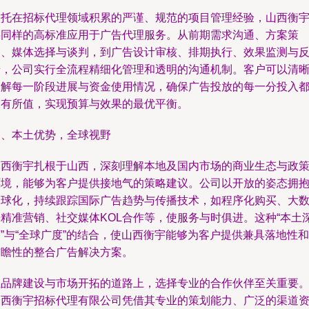
依托在招标代理领域积累的严谨、规范的项目管理经验，山西衡
将同样的高标准应用于广告代理服务。从前期需求沟通、方案策
划、媒体选择与谈判，到广告设计审核、排期执行、效果监测与
馈，公司实行全流程精细化管理和透明的沟通机制。客户可以清
了解每一阶段进展与资金使用情况，确保广告投放的每一分投入
物有所值，实现预算与效果的最优平衡。
四、本土优势，全球视野
山西衡宇扎根于山西，深刻理解本地及国内市场的商业生态与政
环境，能够为客户提供接地气的策略建议。公司以开放的姿态拥
全球化，持续跟踪国际广告趋势与传播技术，如程序化购买、大
据精准营销、社交媒体KOL合作等，使服务与时俱进。这种“本土
”与“全球广度”的结合，使山西衡宇能够为客户提供兼具落地性和
前瞻性的整合广告解决方案。
在品牌建设与市场开拓的道路上，选择专业的合作伙伴至关重要
山西衡宇招标代理有限公司凭借其专业的策划能力、广泛的渠道