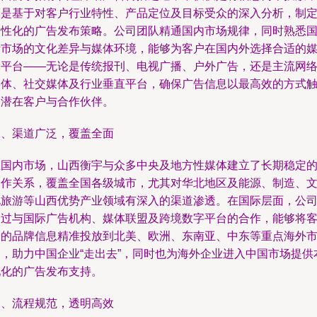
而是基于对客户行业特性、产品定位及目标受众的深入分析，制
个性化的广告发布策略。公司团队精通国内市场规律，同时熟悉
际市场的文化差异与媒体环境，能够为客户在国内外选择合适的
体平台——无论是传统报刊、电视广播、户外广告，还是主流网
媒体、社交媒体及行业垂直平台，确保广告信息以最高效的方式
达潜在客户与合作伙伴。
二、渠道广泛，覆盖全面
在国内市场，山西衡宇与众多中央及地方性媒体建立了长期稳定
合作关系，覆盖全国各级城市，尤其对华北地区及能源、制造、
化旅游等山西优势产业领域有深入的渠道渗透。在国际层面，公
通过与国际广告机构、媒体联盟及跨境数字平台的合作，能够将
户的品牌信息精准投放到北美、欧洲、东南亚、中东等重点海外
场，助力中国企业“走出去”，同时也为海外企业进入中国市场提供
地化的广告发布支持。
三、流程规范，透明高效